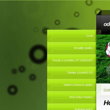
od
Úvod
Aktuality spolku
Rozpis a výsledky OP 2026/2027
Tabulky výsledků OS
Vedení a členové spolku
Úvod
Muži Dukly Hranice
H
Pojištění hráčů