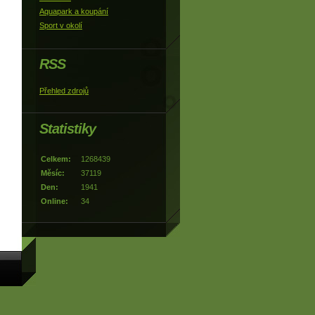
Aquapark a koupání
Sport v okolí
RSS
Přehled zdrojů
Statistiky
Celkem:
1268439
Měsíc:
37119
Den:
1941
Online:
34