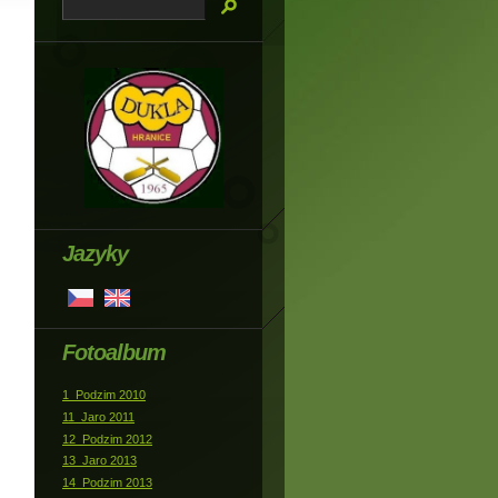
Jazyky
Fotoalbum
1_Podzim 2010
11_Jaro 2011
12_Podzim 2012
13_Jaro 2013
14_Podzim 2013