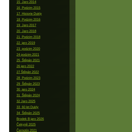
15_Jaro 2014
16_Podzim 2015
17_Historie Dukly
18_Podzim 2016
19_Jaro 2017
20_Jaro 2018
21_Podzim 2018
22_jaro 2019
23_podzim 2020
24 podzim 2021
25_Štěpán 2021
26 jaro 2022
27 Štěpán 2022
28_Podzim 2023
29_Štěpán 2023
30_jaro 2024
31_Štěpán 2024
32 Jaro 2025
33_60 let Dukly
34_Štěpán 2025
Brodek B jaro 2026
Čekyně 2025
Černotín 2021