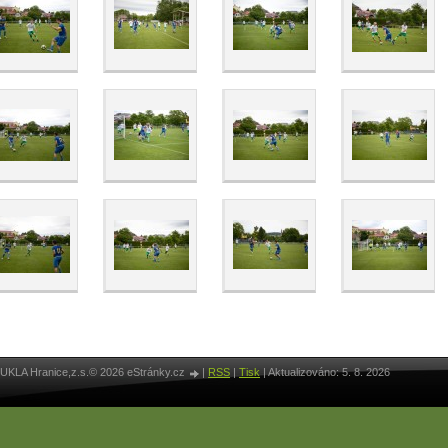
UKLA Hranice,z.s.© 2026 eStránky.cz
|
RSS
|
Tisk
|
Aktualizováno: 5. 8. 2026