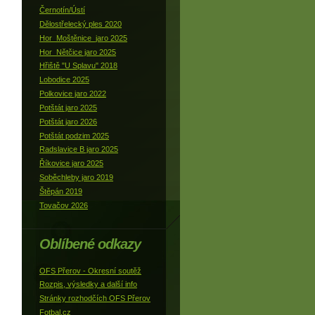
Černotín/Ústí
Dělostřelecký ples 2020
Hor_Moštěnice_jaro 2025
Hor_Nětčice jaro 2025
Hřiště "U Splavu" 2018
Lobodice 2025
Polkovice jaro 2022
Potštát jaro 2025
Potštát jaro 2026
Potštát podzim 2025
Radslavice B jaro 2025
Říkovice jaro 2025
Soběchleby jaro 2019
Štěpán 2019
Tovačov 2026
Oblíbené odkazy
OFS Přerov - Okresní soutěž
Rozpis, výsledky a další info
Stránky rozhodčích OFS Přerov
Fotbal.cz