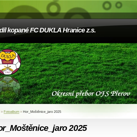
díl kopané FC DUKLA Hranice z.s.
»
Fotoalbum
»
Hor_Moštěnice_jaro 2025
or_Moštěnice_jaro 2025