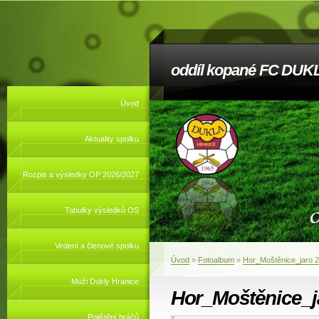
oddíl kopané FC DUKL
Úvod
Aktuality spolku
Rozpis a výsledky OP 2026/2027
Tabulky výsledků OS
Vedení a členové spolku
Úvod
»
Fotoalbum
»
Hor_Moštěnice_jaro 
Muži Dukly Hranice
Hor_Moštěnice_j
Pojištění hráčů