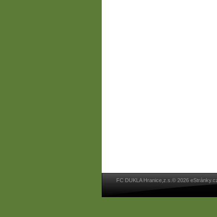
FC DUKLA Hranice,z.s.© 2026 eStránky.