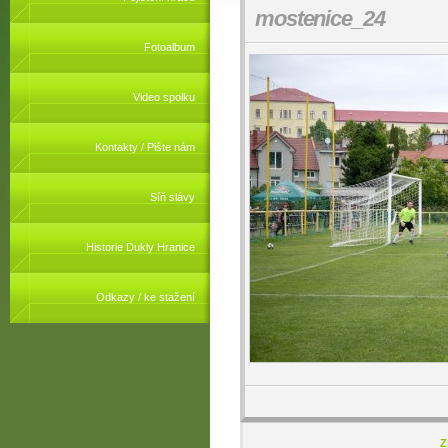
mostenice_24
Fotoalbum
Video spolku
Kontakty / Pište nám
Síň slávy
Historie Dukly Hranice
Odkazy / ke stažení
Z