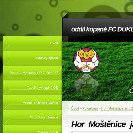
oddíl kopané FC DUKL
Úvod
Aktuality spolku
Rozpis a výsledky OP 2026/2027
Tabulky výsledků OS
Vedení a členové spolku
Úvod
»
Fotoalbum
»
Hor_Moštěnice_jaro 
Muži Dukly Hranice
Hor_Moštěnice_j
Pojištění hráčů