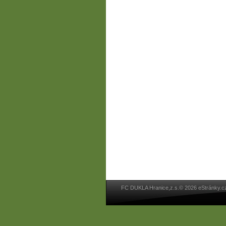
FC DUKLA Hranice,z.s.© 2026 eStránky.