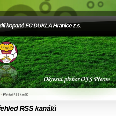
díl kopané FC DUKLA Hranice z.s.
»
Přehled RSS kanálů
řehled RSS kanálů