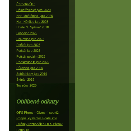
Černotín/Ústí
Dělostřelecký ples 2020
Hor_Moštěnice_jaro 2025
Hor_Nětčice jaro 2025
Hřiště "U Splavu" 2018
Lobodice 2025
Polkovice jaro 2022
Potštát jaro 2025
Potštát jaro 2026
Potštát podzim 2025
Radslavice B jaro 2025
Říkovice jaro 2025
Soběchleby jaro 2019
Štěpán 2019
Tovačov 2026
Oblíbené odkazy
OFS Přerov - Okresní soutěž
Rozpis, výsledky a další info
Stránky rozhodčích OFS Přerov
Fotbal.cz