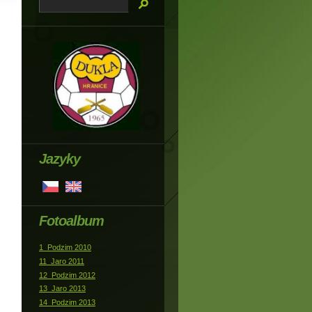
Jazyky
Fotoalbum
1_Podzim 2010
11_Jaro 2011
12_Podzim 2012
13_Jaro 2013
14_Podzim 2013