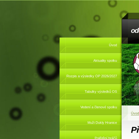
od
Úvod
Aktuality spolku
Rozpis a výsledky OP 2026/2027
Tabulky výsledků OS
Vedení a členové spolku
Úvod
Muži Dukly Hranice
P
Pojištění hráčů