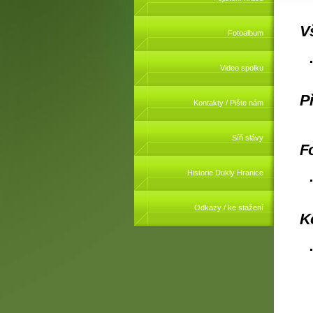
V
Fotoalbum
Video spolku
Př
Kontakty / Pište nám
Síň slávy
Fo
Historie Dukly Hranice
Odkazy / ke stažení
K