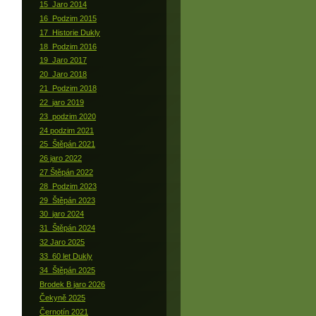
15_Jaro 2014
16_Podzim 2015
17_Historie Dukly
18_Podzim 2016
19_Jaro 2017
20_Jaro 2018
21_Podzim 2018
22_jaro 2019
23_podzim 2020
24 podzim 2021
25_Štěpán 2021
26 jaro 2022
27 Štěpán 2022
28_Podzim 2023
29_Štěpán 2023
30_jaro 2024
31_Štěpán 2024
32 Jaro 2025
33_60 let Dukly
34_Štěpán 2025
Brodek B jaro 2026
Čekyně 2025
Černotín 2021