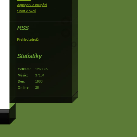
Aquapark a koupání
Sport v okolí
RSS
Přehled zdrojů
Statistiky
Celkem:
1268565
Měsíc:
37184
Den:
1983
Online:
28