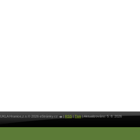
UKLA Hranice,z.s.© 2026 eStránky.cz
|
RSS
|
Tisk
|
Aktualizováno: 5. 8. 2026