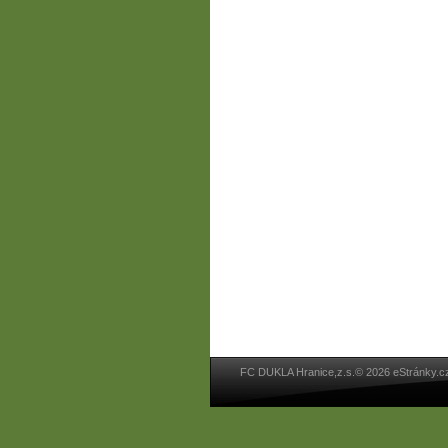
FC DUKLA Hranice,z.s.© 2026 eStránky.