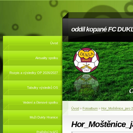
oddíl kopané FC DUKL
Úvod
Aktuality spolku
Rozpis a výsledky OP 2026/2027
Tabulky výsledků OS
Vedení a členové spolku
Úvod
»
Fotoalbum
»
Hor_Moštěnice_jaro 
Muži Dukly Hranice
Hor_Moštěnice_j
Pojištění hráčů