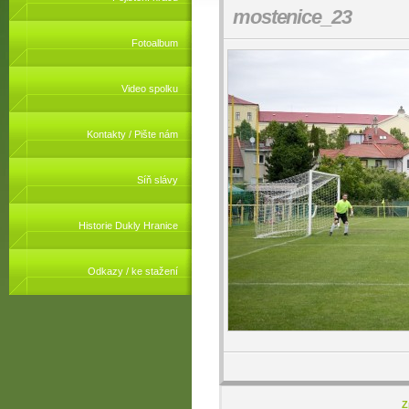
mostenice_23
Fotoalbum
Video spolku
Kontakty / Pište nám
Síň slávy
Historie Dukly Hranice
Odkazy / ke stažení
Z