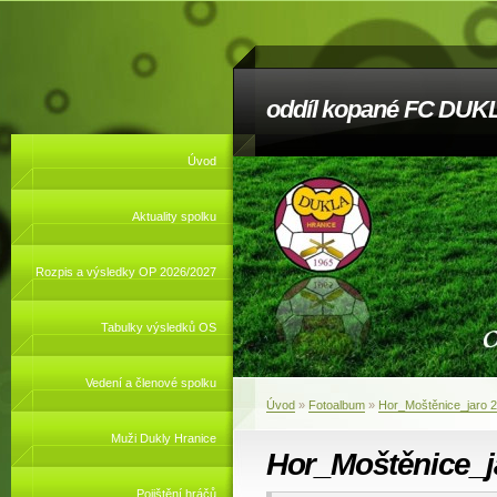
oddíl kopané FC DUKL
Úvod
Aktuality spolku
Rozpis a výsledky OP 2026/2027
Tabulky výsledků OS
Vedení a členové spolku
Úvod
»
Fotoalbum
»
Hor_Moštěnice_jaro 
Muži Dukly Hranice
Hor_Moštěnice_j
Pojištění hráčů