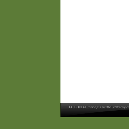
FC DUKLA Hranice,z.s.© 2026 eStránky.