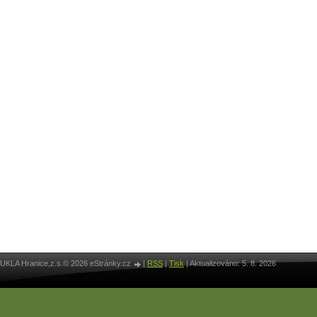
UKLA Hranice,z.s.© 2026 eStránky.cz
|
RSS
|
Tisk
|
Aktualizováno: 5. 8. 2026