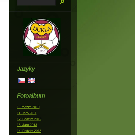
Jazyky
Fotoalbum
1_Podzim 2010
11_Jaro 2011
12_Podzim 2012
13_Jaro 2013
14_Podzim 2013