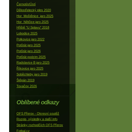
Černotín/Ústí
Dělostřelecký ples 2020
Hor_Moštěnice_jaro 2025
Hor_Nětčice jaro 2025
Hřiště "U Splavu" 2018
Lobodice 2025
Polkovice jaro 2022
Potštát jaro 2025
Potštát jaro 2026
Potštát podzim 2025
Radslavice B jaro 2025
Říkovice jaro 2025
Soběchleby jaro 2019
Štěpán 2019
Tovačov 2026
Oblíbené odkazy
OFS Přerov - Okresní soutěž
Rozpis, výsledky a další info
Stránky rozhodčích OFS Přerov
Fotbal.cz