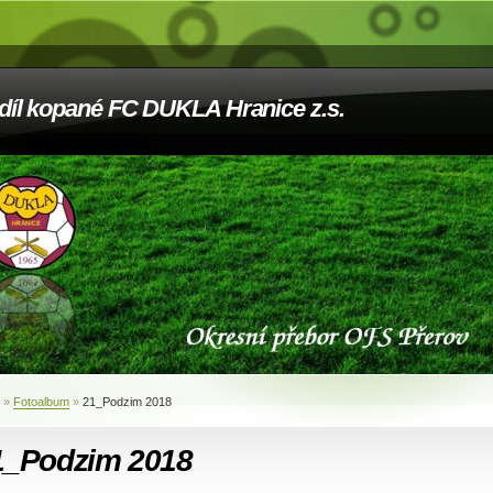
díl kopané FC DUKLA Hranice z.s.
»
Fotoalbum
»
21_Podzim 2018
1_Podzim 2018