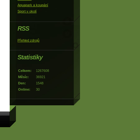
Aquapark a koupání
Sport v okolí
RSS
Přehled zdrojů
Statistiky
Celkem:
1267608
Měsíc:
36921
Den:
1548
Online:
30