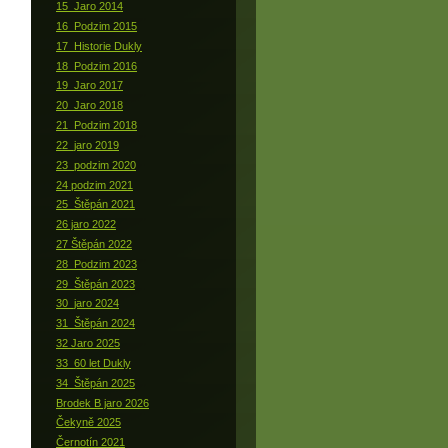
15_Jaro 2014
16_Podzim 2015
17_Historie Dukly
18_Podzim 2016
19_Jaro 2017
20_Jaro 2018
21_Podzim 2018
22_jaro 2019
23_podzim 2020
24 podzim 2021
25_Štěpán 2021
26 jaro 2022
27 Štěpán 2022
28_Podzim 2023
29_Štěpán 2023
30_jaro 2024
31_Štěpán 2024
32 Jaro 2025
33_60 let Dukly
34_Štěpán 2025
Brodek B jaro 2026
Čekyně 2025
Černotín 2021