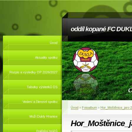
oddíl kopané FC DUKL
Úvod
Aktuality spolku
Rozpis a výsledky OP 2026/2027
Tabulky výsledků OS
Vedení a členové spolku
Úvod
»
Fotoalbum
»
Hor_Moštěnice_jaro 
Muži Dukly Hranice
Hor_Moštěnice_j
Pojištění hráčů