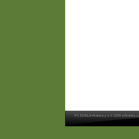
FC DUKLA Hranice,z.s.© 2026 eStránky.