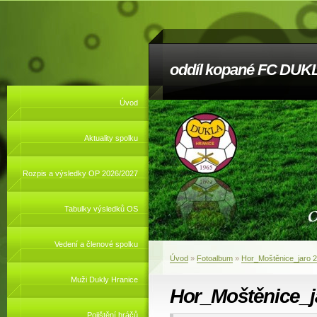
oddíl kopané FC DUKL
Úvod
Aktuality spolku
Rozpis a výsledky OP 2026/2027
Tabulky výsledků OS
Vedení a členové spolku
Úvod
»
Fotoalbum
»
Hor_Moštěnice_jaro 
Muži Dukly Hranice
Hor_Moštěnice_j
Pojištění hráčů