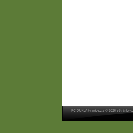
FC DUKLA Hranice,z.s.© 2026 eStránky.