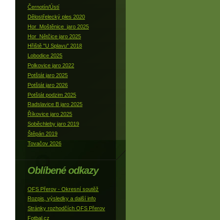
Černotín/Ústí
Dělostřelecký ples 2020
Hor_Moštěnice_jaro 2025
Hor_Nětčice jaro 2025
Hřiště "U Splavu" 2018
Lobodice 2025
Polkovice jaro 2022
Potštát jaro 2025
Potštát jaro 2026
Potštát podzim 2025
Radslavice B jaro 2025
Říkovice jaro 2025
Soběchleby jaro 2019
Štěpán 2019
Tovačov 2026
Oblíbené odkazy
OFS Přerov - Okresní soutěž
Rozpis, výsledky a další info
Stránky rozhodčích OFS Přerov
Fotbal.cz