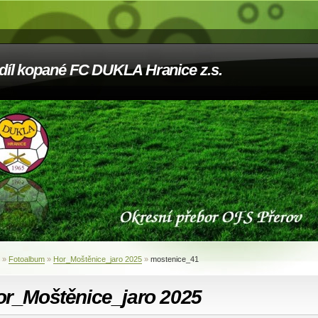
díl kopané FC DUKLA Hranice z.s.
»
Fotoalbum
»
Hor_Moštěnice_jaro 2025
»
mostenice_41
or_Moštěnice_jaro 2025