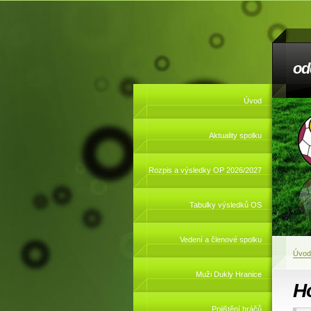
od
Úvod
Aktuality spolku
Rozpis a výsledky OP 2026/2027
Tabulky výsledků OS
Vedení a členové spolku
Úvod
Muži Dukly Hranice
H
Pojištění hráčů