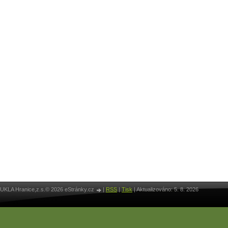
UKLA Hranice,z.s.© 2026 eStránky.cz
|
RSS
|
Tisk
|
Aktualizováno: 5. 8. 2026