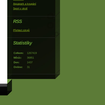
Aquapark a koupání
Sport v okolí
RSS
Přehled zdrojů
Statistiky
Celkem:
1267419
Měsíc:
36851
Den:
1437
Online:
31