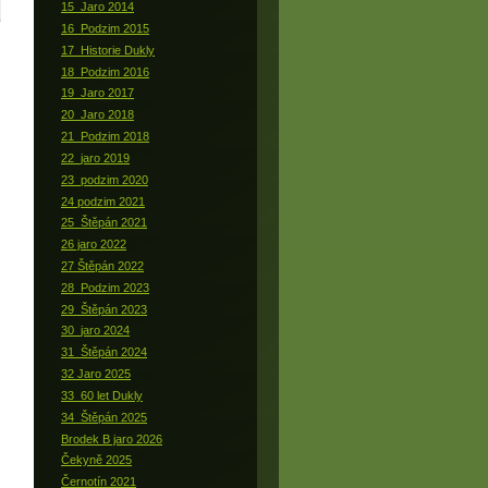
15_Jaro 2014
16_Podzim 2015
17_Historie Dukly
18_Podzim 2016
19_Jaro 2017
20_Jaro 2018
21_Podzim 2018
22_jaro 2019
23_podzim 2020
24 podzim 2021
25_Štěpán 2021
26 jaro 2022
27 Štěpán 2022
28_Podzim 2023
29_Štěpán 2023
30_jaro 2024
31_Štěpán 2024
32 Jaro 2025
33_60 let Dukly
34_Štěpán 2025
Brodek B jaro 2026
Čekyně 2025
Černotín 2021