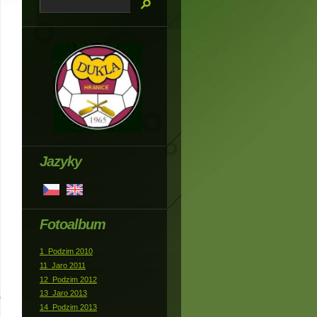
Jazyky
Fotoalbum
1_Podzim 2010
11_Jaro 2011
12_Podzim 2012
13_Jaro 2013
14_Podzim 2013