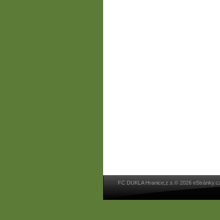
FC DUKLA Hranice,z.s.© 2026 eStránky.