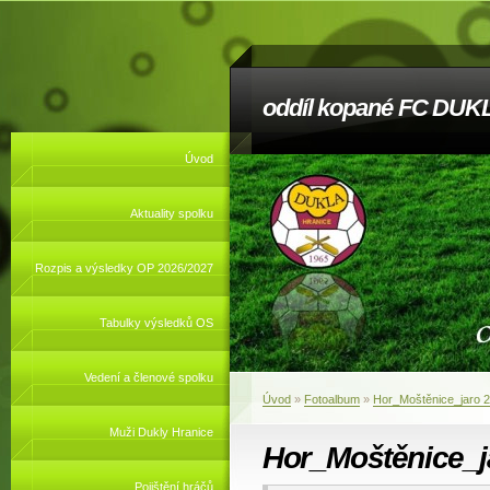
oddíl kopané FC DUKL
Úvod
Aktuality spolku
Rozpis a výsledky OP 2026/2027
Tabulky výsledků OS
Vedení a členové spolku
Úvod
»
Fotoalbum
»
Hor_Moštěnice_jaro 
Muži Dukly Hranice
Hor_Moštěnice_j
Pojištění hráčů