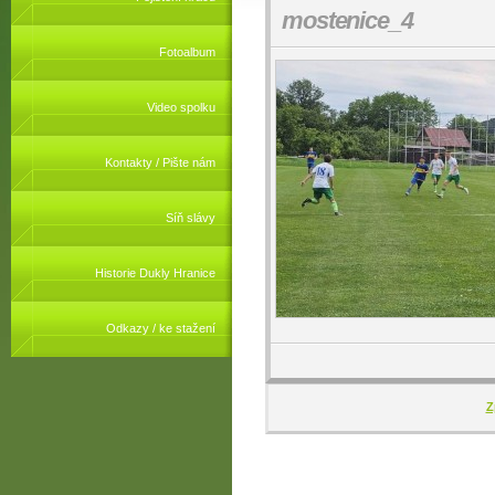
mostenice_4
Fotoalbum
Video spolku
Kontakty / Pište nám
Síň slávy
Historie Dukly Hranice
Odkazy / ke stažení
Z