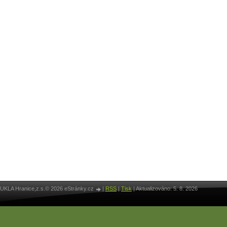
UKLA Hranice,z.s.© 2026 eStránky.cz
|
RSS
|
Tisk
|
Aktualizováno: 5. 8. 2026