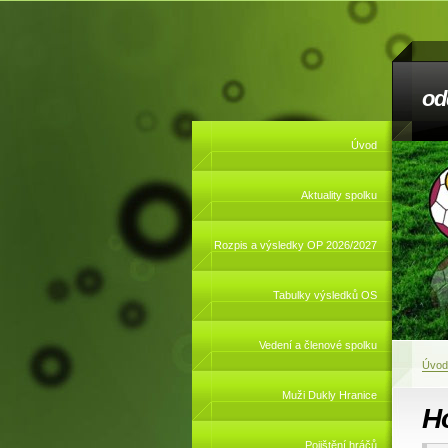
od
Úvod
Aktuality spolku
Rozpis a výsledky OP 2026/2027
Tabulky výsledků OS
Vedení a členové spolku
Úvod
Muži Dukly Hranice
H
Pojištění hráčů