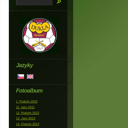
Jazyky
Fotoalbum
1_Podzim 2010
11_Jaro 2011
12_Podzim 2012
13_Jaro 2013
14_Podzim 2013