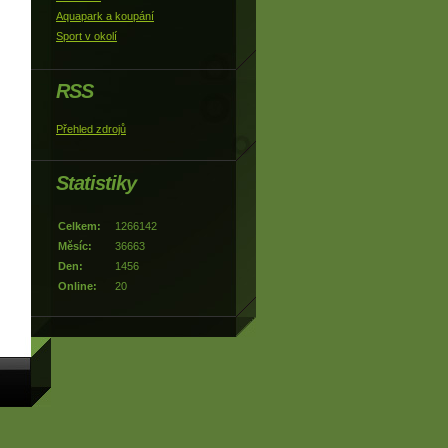
Aquapark a koupání
Sport v okolí
RSS
Přehled zdrojů
Statistiky
Celkem:
1266142
Měsíc:
36663
Den:
1456
Online:
20