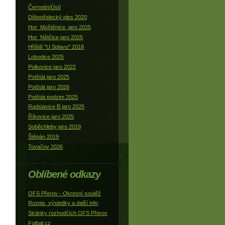
Černotín/Ústí
Dělostřelecký ples 2020
Hor_Moštěnice_jaro 2025
Hor_Nětčice jaro 2025
Hřiště "U Splavu" 2018
Lobodice 2025
Polkovice jaro 2022
Potštát jaro 2025
Potštát jaro 2026
Potštát podzim 2025
Radslavice B jaro 2025
Říkovice jaro 2025
Soběchleby jaro 2019
Štěpán 2019
Tovačov 2026
Oblíbené odkazy
OFS Přerov - Okresní soutěž
Rozpis, výsledky a další info
Stránky rozhodčích OFS Přerov
Fotbal.cz