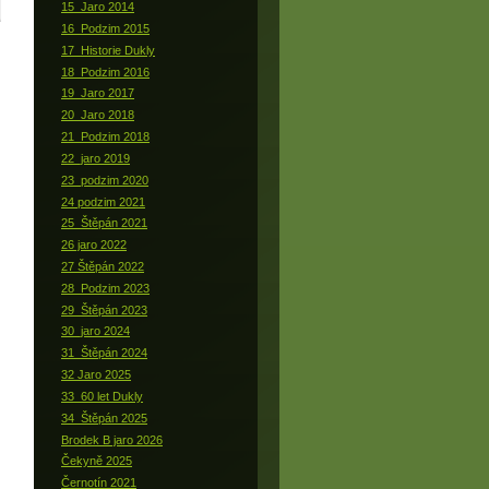
15_Jaro 2014
16_Podzim 2015
17_Historie Dukly
18_Podzim 2016
19_Jaro 2017
20_Jaro 2018
21_Podzim 2018
22_jaro 2019
23_podzim 2020
24 podzim 2021
25_Štěpán 2021
26 jaro 2022
27 Štěpán 2022
28_Podzim 2023
29_Štěpán 2023
30_jaro 2024
31_Štěpán 2024
32 Jaro 2025
33_60 let Dukly
34_Štěpán 2025
Brodek B jaro 2026
Čekyně 2025
Černotín 2021