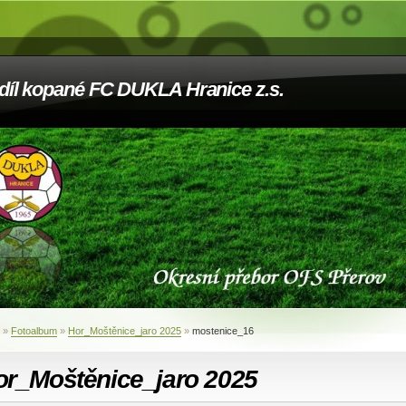
díl kopané FC DUKLA Hranice z.s.
»
Fotoalbum
»
Hor_Moštěnice_jaro 2025
»
mostenice_16
or_Moštěnice_jaro 2025