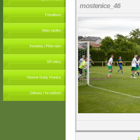
mostenice_46
Fotoalbum
Video spolku
Kontakty / Pište nám
Síň slávy
Historie Dukly Hranice
Odkazy / ke stažení
Z