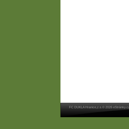
FC DUKLA Hranice,z.s.© 2026 eStránky.