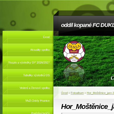
oddíl kopané FC DUKL
Úvod
Aktuality spolku
Rozpis a výsledky OP 2026/2027
Tabulky výsledků OS
Vedení a členové spolku
Úvod
»
Fotoalbum
»
Hor_Moštěnice_jaro 
Muži Dukly Hranice
Hor_Moštěnice_j
Pojištění hráčů