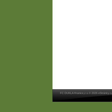
FC DUKLA Hranice,z.s.© 2026 eStránky.