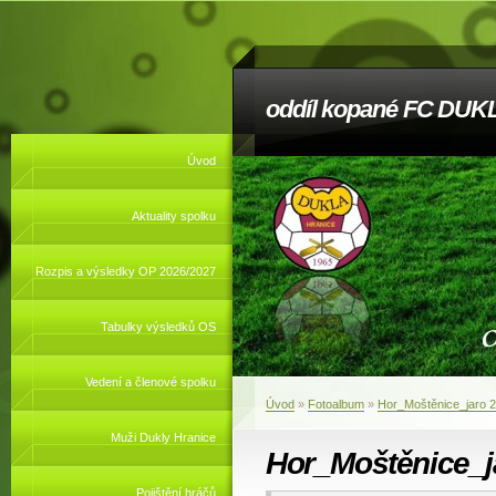
oddíl kopané FC DUKL
Úvod
Aktuality spolku
Rozpis a výsledky OP 2026/2027
Tabulky výsledků OS
Vedení a členové spolku
Úvod
»
Fotoalbum
»
Hor_Moštěnice_jaro 
Muži Dukly Hranice
Hor_Moštěnice_j
Pojištění hráčů