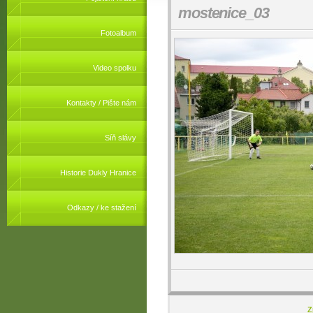
mostenice_03
Fotoalbum
Video spolku
Kontakty / Pište nám
Síň slávy
Historie Dukly Hranice
Odkazy / ke stažení
Z