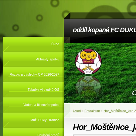
oddíl kopané FC DUKL
Úvod
Aktuality spolku
Rozpis a výsledky OP 2026/2027
Tabulky výsledků OS
Vedení a členové spolku
Úvod
»
Fotoalbum
»
Hor_Moštěnice_jaro 
Muži Dukly Hranice
Hor_Moštěnice_j
Pojištění hráčů