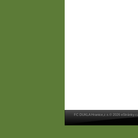
FC DUKLA Hranice,z.s.© 2026 eStránky.