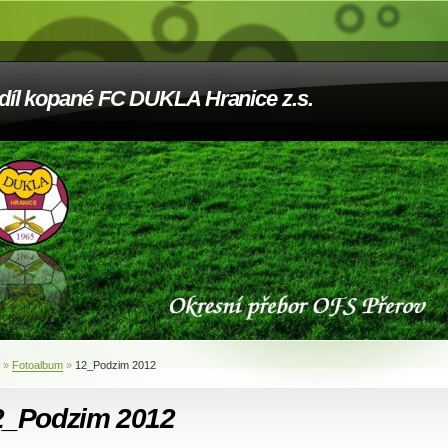
díl kopané FC DUKLA Hranice z.s.
»
Fotoalbum
»
12_Podzim 2012
2_Podzim 2012