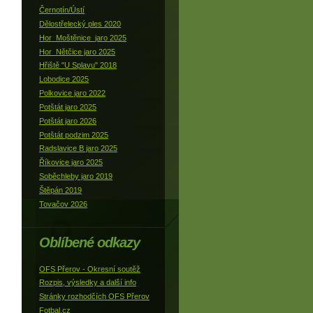
Černotín/Ústí
Dělostřelecký ples 2020
Hor_Moštěnice_jaro 2025
Hor_Nětčice jaro 2025
Hřiště "U Splavu" 2018
Lobodice 2025
Polkovice jaro 2022
Potštát jaro 2025
Potštát jaro 2026
Potštát podzim 2025
Radslavice B jaro 2025
Říkovice jaro 2025
Soběchleby jaro 2019
Štěpán 2019
Tovačov 2026
Oblíbené odkazy
OFS Přerov - Okresní soutěž
Rozpis, výsledky a další info
Stránky rozhodčích OFS Přerov
Fotbal.cz