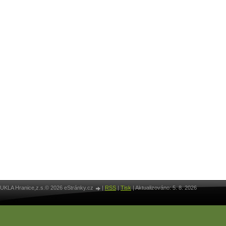
UKLA Hranice,z.s.© 2026 eStránky.cz
|
RSS
|
Tisk
|
Aktualizováno: 5. 8. 2026