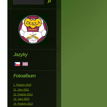
Jazyky
Fotoalbum
1_Podzim 2010
11_Jaro 2011
12_Podzim 2012
13_Jaro 2013
14_Podzim 2013