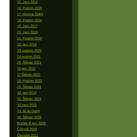
15_Jaro 2014
16_Podzim 2015
17_Historie Dukly
18_Podzim 2016
19_Jaro 2017
20_Jaro 2018
21_Podzim 2018
22_jaro 2019
23_podzim 2020
24 podzim 2021
25_Štěpán 2021
26 jaro 2022
27 Štěpán 2022
28_Podzim 2023
29_Štěpán 2023
30_jaro 2024
31_Štěpán 2024
32 Jaro 2025
33_60 let Dukly
34_Štěpán 2025
Brodek B jaro 2026
Čekyně 2025
Černotín 2021