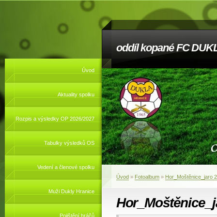
oddíl kopané FC DUKL
Úvod
Aktuality spolku
Rozpis a výsledky OP 2026/2027
Tabulky výsledků OS
Vedení a členové spolku
Úvod
»
Fotoalbum
»
Hor_Moštěnice_jaro 
Muži Dukly Hranice
Hor_Moštěnice_j
Pojištění hráčů