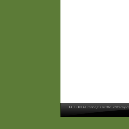
FC DUKLA Hranice,z.s.© 2026 eStránky.