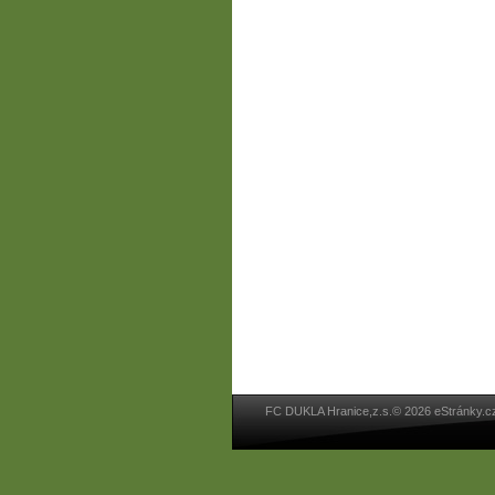
FC DUKLA Hranice,z.s.© 2026 eStránky.