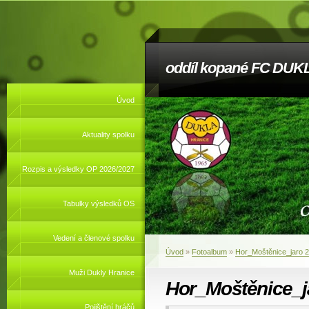
oddíl kopané FC DUKL
Úvod
Aktuality spolku
Rozpis a výsledky OP 2026/2027
Tabulky výsledků OS
Vedení a členové spolku
Úvod
»
Fotoalbum
»
Hor_Moštěnice_jaro 
Muži Dukly Hranice
Hor_Moštěnice_j
Pojištění hráčů