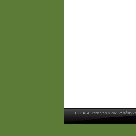
FC DUKLA Hranice,z.s.© 2026 eStránky.