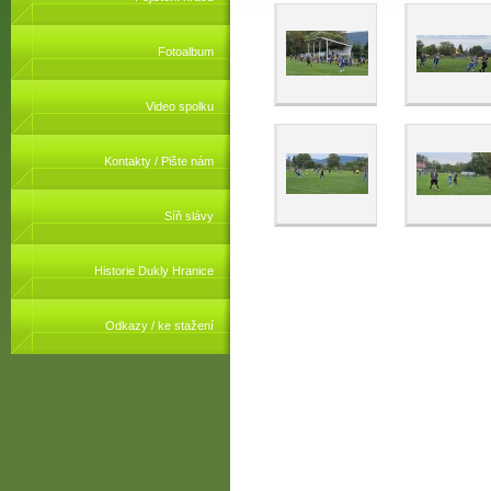
Fotoalbum
Video spolku
Kontakty / Pište nám
Síň slávy
Historie Dukly Hranice
Odkazy / ke stažení