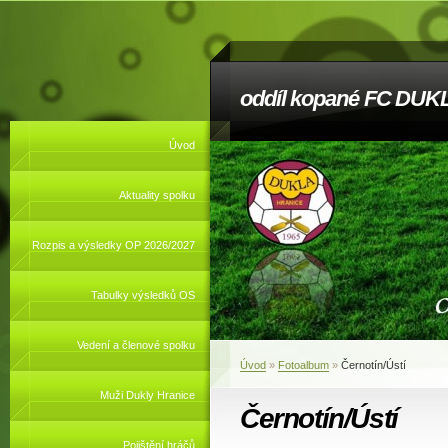
oddíl kopané FC DUKL
Úvod
Aktuality spolku
Rozpis a výsledky OP 2026/2027
Tabulky výsledků OS
Vedení a členové spolku
Úvod
»
Fotoalbum
»
Černotín/Ústí
Muži Dukly Hranice
Černotín/Ústí
Pojištění hráčů