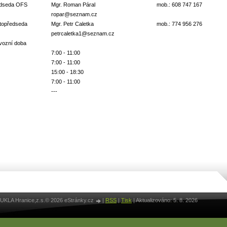
dseda OFS
Mgr. Roman Páral
mob.: 608 747 167
ropar@seznam.cz
topředseda
Mgr. Petr Caletka
mob.: 774 956 276
petrcaletka1@seznam.cz
vozní doba
7:00 - 11:00
7:00 - 11:00
15:00 - 18:30
7:00 - 11:00
---
UKLA Hranice,z.s.© 2026 eStránky.cz
|
RSS
|
Tisk
|
Aktualizováno: 5. 8. 2026