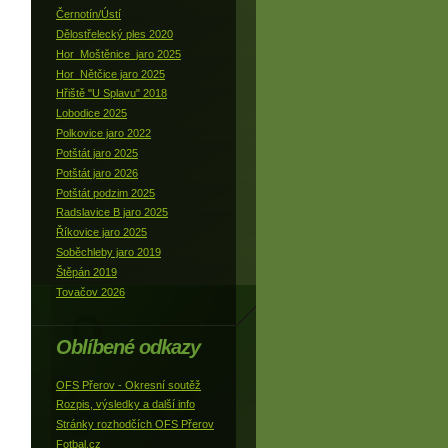
Černotín/Ústí
Dělostřelecký ples 2020
Hor_Moštěnice_jaro 2025
Hor_Nětčice jaro 2025
Hřiště "U Splavu" 2018
Lobodice 2025
Polkovice jaro 2022
Potštát jaro 2025
Potštát jaro 2026
Potštát podzim 2025
Radslavice B jaro 2025
Říkovice jaro 2025
Soběchleby jaro 2019
Štěpán 2019
Tovačov 2026
Oblíbené odkazy
OFS Přerov - Okresní soutěž
Rozpis, výsledky a další info
Stránky rozhodčích OFS Přerov
Fotbal.cz