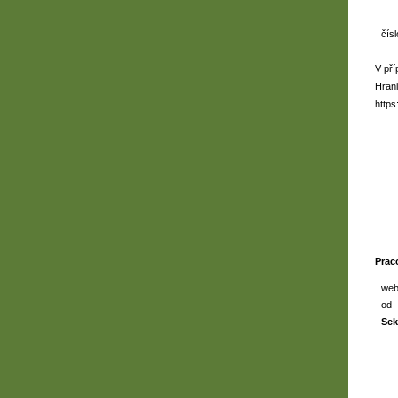
čísl
V pří
Hran
https
Prac
web
od
Sek