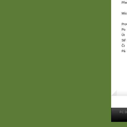
Pře
Mís
Pro
Po
Út
Stř
Čt
Pá
FC D