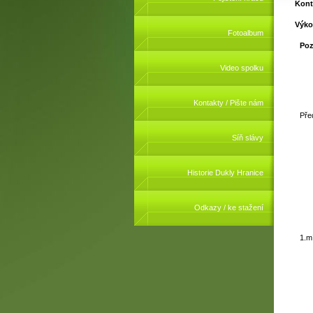
Kont
Výko
Fotoalbum
Poz
Video spolku
Kontakty / Pište nám
Pře
Síň slávy
Historie Dukly Hranice
Odkazy / ke stažení
1.m