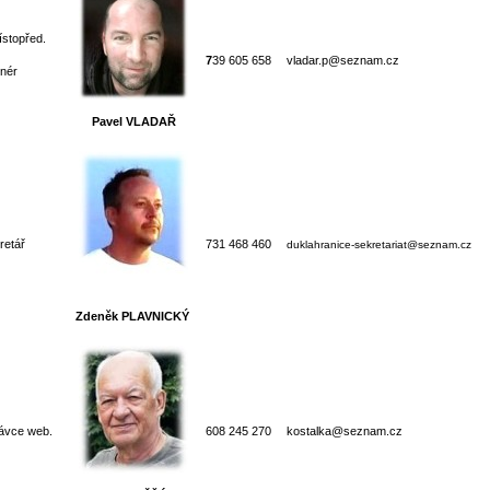
ístopřed.
7
39 605 658
vladar.p@seznam.cz
enér
Pavel VLADAŘ
retář
731 468 460
duklahranice-sekretariat@seznam.cz
Zdeněk PLAVNICKÝ
ávce web.
608 245 270
kostalka@seznam.cz