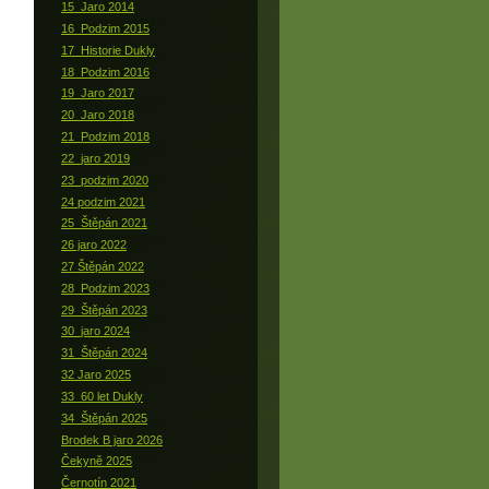
15_Jaro 2014
16_Podzim 2015
17_Historie Dukly
18_Podzim 2016
19_Jaro 2017
20_Jaro 2018
21_Podzim 2018
22_jaro 2019
23_podzim 2020
24 podzim 2021
25_Štěpán 2021
26 jaro 2022
27 Štěpán 2022
28_Podzim 2023
29_Štěpán 2023
30_jaro 2024
31_Štěpán 2024
32 Jaro 2025
33_60 let Dukly
34_Štěpán 2025
Brodek B jaro 2026
Čekyně 2025
Černotín 2021