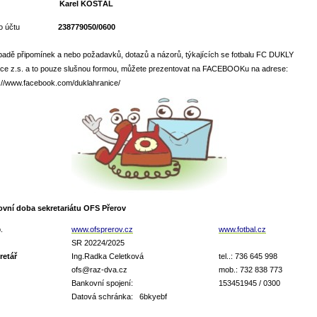
Karel KOŠŤÁL
o účtu
238779050/0600
padě připomínek a nebo požadavků, dotazů a názorů, týkajících se fotbalu FC DUKLY
ice z.s. a to pouze slušnou formou, můžete prezentovat na FACEBOOKu na adrese:
://www.facebook.com/duklahranice/
ovní doba sekretariátu OFS Přerov
.
www.ofsprerov.cz
www.fotbal.cz
SR 20224/2025
retář
Ing.Radka Celetková
tel..: 736 645 998
ofs@raz-dva.cz
mob.: 732 838 773
Bankovní spojení:
153451945 / 0300
Datová schránka: 6bkyebf