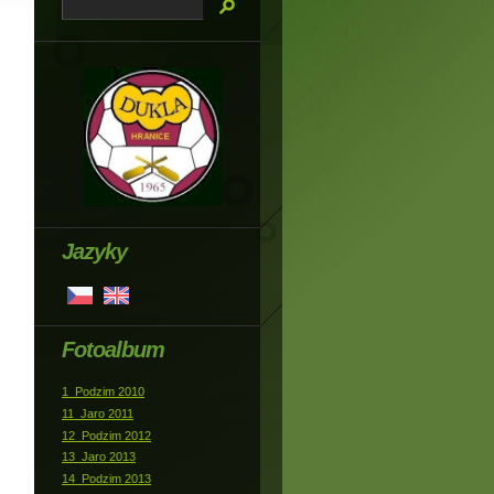
Jazyky
Fotoalbum
1_Podzim 2010
11_Jaro 2011
12_Podzim 2012
13_Jaro 2013
14_Podzim 2013