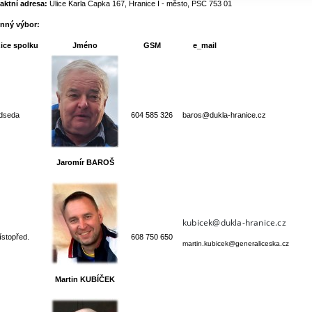
aktní adresa:
Ulice Karla Čapka 167, Hranice I - město, PSČ 753 01
nný výbor:
ice spolku
Jméno
GSM
e_mail
dseda
604 585 326
baros@dukla-hranice.cz
Jaromír BAROŠ
kubicek@dukla-hranice.cz
ístopřed.
608 750 650
martin.kubicek@generaliceska.cz
Martin KUBÍČEK