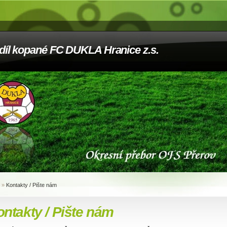
díl kopané FC DUKLA Hranice z.s.
»
Kontakty / Pište nám
ntakty / Pište nám