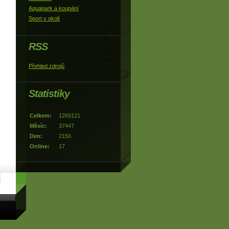
Aquapark a koupání
Sport v okolí
RSS
Přehled zdrojů
Statistiky
Celkem:
1269121
Měsíc:
37447
Den:
2156
Online:
17