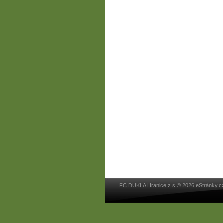
FC DUKLA Hranice,z.s.© 2026 eStránky.