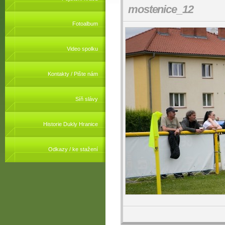
mostenice_12
Fotoalbum
Video spolku
Kontakty / Pište nám
Síň slávy
Historie Dukly Hranice
Odkazy / ke stažení