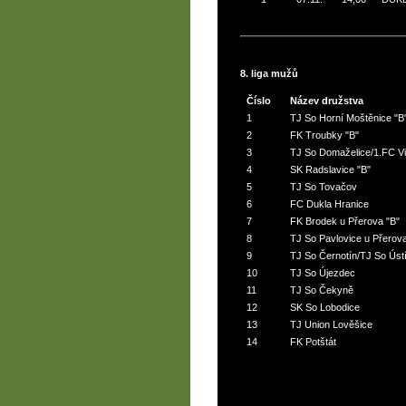
8. liga mužů
Číslo
Název družstva
1
TJ So Horní Moštěnice "B
2
FK Troubky "B"
3
TJ So Domaželice/1.FC Vi
4
SK Radslavice "B"
5
TJ So Tovačov
6
FC Dukla Hranice
7
FK Brodek u Přerova "B"
8
TJ So Pavlovice u Přerov
9
TJ So Černotín/TJ So Úst
10
TJ So Újezdec
11
TJ So Čekyně
12
SK So Lobodice
13
TJ Union Lověšice
14
FK Potštát