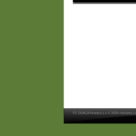
FC DUKLA Hranice,z.s.© 2026 eStránky.