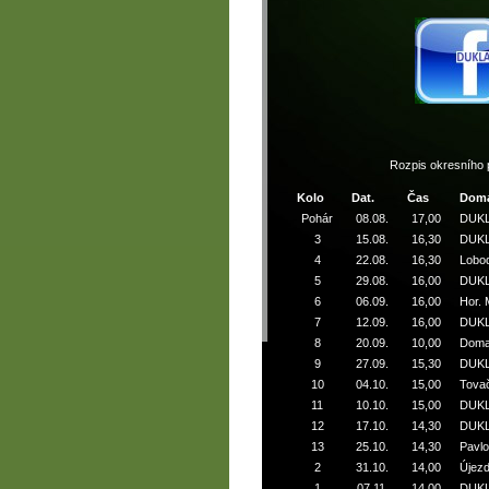
Rozpis okresního
Kolo
Dat.
Čas
Domá
Pohár
08.08.
17,00
DUK
3
15.08.
16,30
DUK
4
22.08.
16,30
Lobo
5
29.08.
16,00
DUK
6
06.09.
16,00
Hor. 
7
12.09.
16,00
DUK
8
20.09.
10,00
Domaž
9
27.09.
15,30
DUK
10
04.10.
15,00
Tova
11
10.10.
15,00
DUK
12
17.10.
14,30
DUK
13
25.10.
14,30
Pavlo
2
31.10.
14,00
Újez
1
07.11.
14,00
DUK