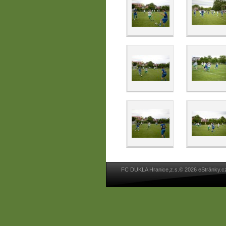
FC DUKLA Hranice,z.s.© 2026 eStránky.