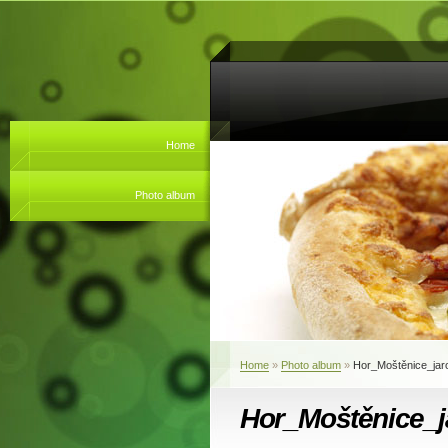
Home
Photo album
Home
»
Photo album
»
Hor_Moštěnice_jar
Hor_Moštěnice_j