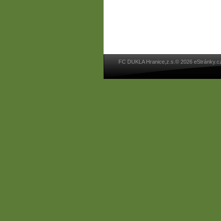
FC DUKLA Hranice,z.s.© 2026 eStránky.