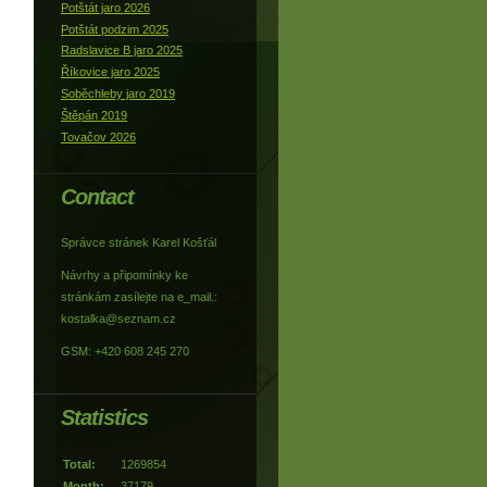
Potštát jaro 2026
Potštát podzim 2025
Radslavice B jaro 2025
Říkovice jaro 2025
Soběchleby jaro 2019
Štěpán 2019
Tovačov 2026
Contact
Správce stránek Karel Košťál
Návrhy a připomínky ke
stránkám zasílejte na e_mail.:
kostalka@seznam.cz
GSM: +420 608 245 270
Statistics
Total:
1269854
Month:
37179