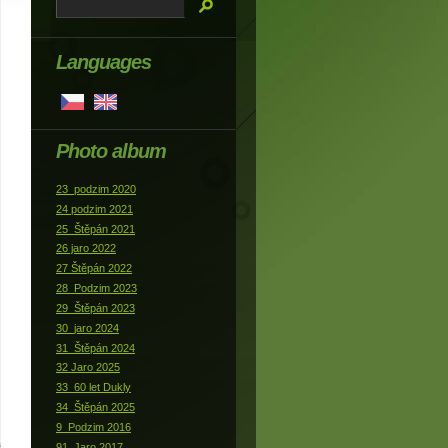
Languages
Photo album
23_podzim 2020
24 podzim 2021
25_Štěpán 2021
26 jaro 2022
27 Štěpán 2022
28_Podzim 2023
29_Štěpán 2023
30_jaro 2024
31_Štěpán 2024
32 Jaro 2025
33_60 let Dukly
34_Štěpán 2025
9_Podzim 2016
91_Jaro 2017