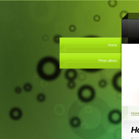
Home
Photo album
Hom
H