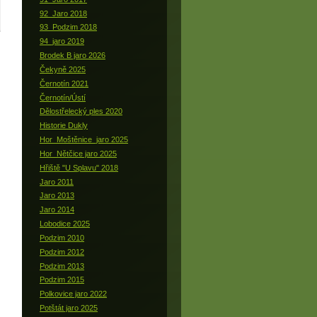
92_Jaro 2018
93_Podzim 2018
94_jaro 2019
Brodek B jaro 2026
Čekyně 2025
Černotín 2021
Černotín/Ústí
Dělostřelecký ples 2020
Historie Dukly
Hor_Moštěnice_jaro 2025
Hor_Nětčice jaro 2025
Hřiště "U Splavu" 2018
Jaro 2011
Jaro 2013
Jaro 2014
Lobodice 2025
Podzim 2010
Podzim 2012
Podzim 2013
Podzim 2015
Polkovice jaro 2022
Potštát jaro 2025