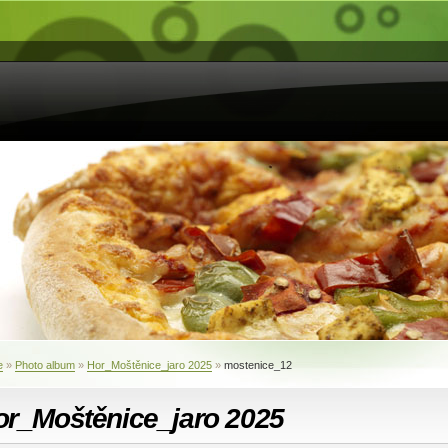
e
»
Photo album
»
Hor_Moštěnice_jaro 2025
»
mostenice_12
or_Moštěnice_jaro 2025