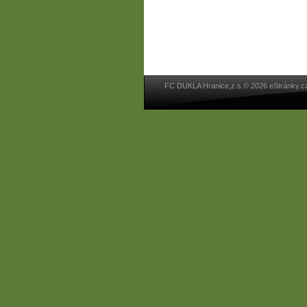
FC DUKLA Hranice,z.s.© 2026 eStránky.