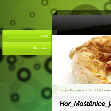
Home
Photo album
Home
»
Photo album
»
Hor_Moštěnice_jar
Hor_Moštěnice_j