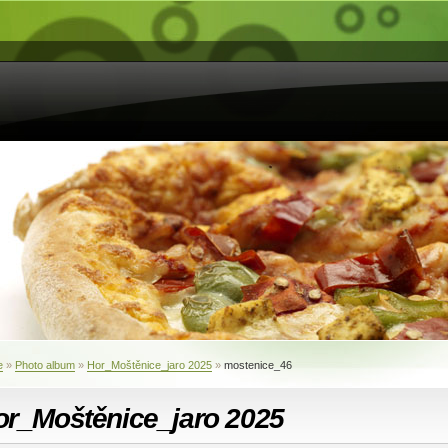
e
»
Photo album
»
Hor_Moštěnice_jaro 2025
»
mostenice_46
or_Moštěnice_jaro 2025