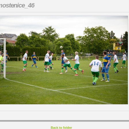
ostenice_46
Back to folder