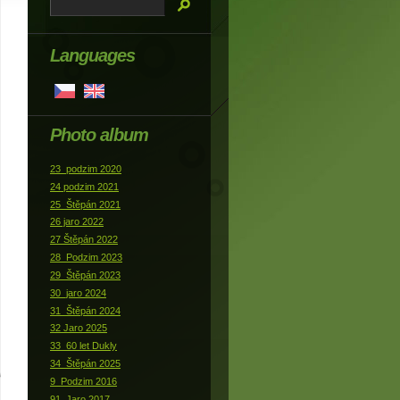
Languages
Photo album
23_podzim 2020
24 podzim 2021
25_Štěpán 2021
26 jaro 2022
27 Štěpán 2022
28_Podzim 2023
29_Štěpán 2023
30_jaro 2024
31_Štěpán 2024
32 Jaro 2025
33_60 let Dukly
34_Štěpán 2025
9_Podzim 2016
91_Jaro 2017