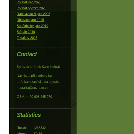
Potštát jaro 2026
Potštát podzim 2025
Radslavice B jaro 2025
Říkovice jaro 2025
Soběchleby jaro 2019
Štěpán 2019
Tovačov 2026
Contact
Správce stránek Karel Košťál
Návrhy a připomínky ke
stránkám zasílejte na e_mail.:
kostalka@seznam.cz
GSM: +420 608 245 270
Statistics
Total:
1265332
Month:
37466