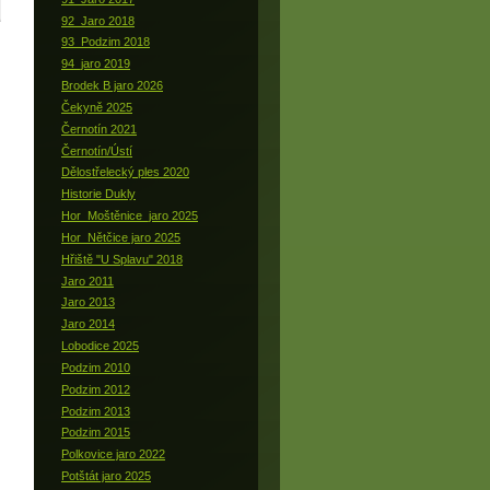
92_Jaro 2018
93_Podzim 2018
94_jaro 2019
Brodek B jaro 2026
Čekyně 2025
Černotín 2021
Černotín/Ústí
Dělostřelecký ples 2020
Historie Dukly
Hor_Moštěnice_jaro 2025
Hor_Nětčice jaro 2025
Hřiště "U Splavu" 2018
Jaro 2011
Jaro 2013
Jaro 2014
Lobodice 2025
Podzim 2010
Podzim 2012
Podzim 2013
Podzim 2015
Polkovice jaro 2022
Potštát jaro 2025