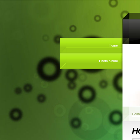
Home
Photo album
Hom
H