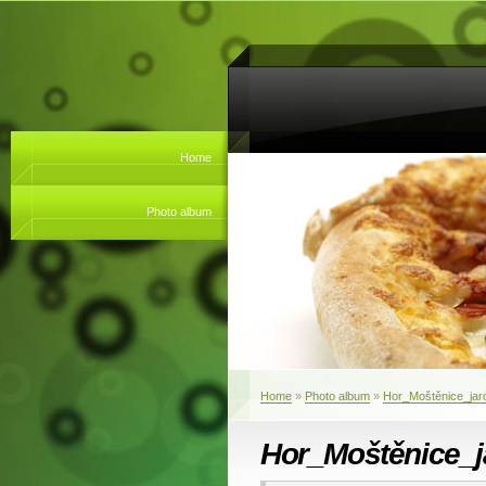
Home
Photo album
Home
»
Photo album
»
Hor_Moštěnice_jar
Hor_Moštěnice_j