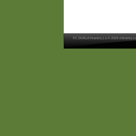
FC DUKLA Hranice,z.s.© 2026 eStránky.