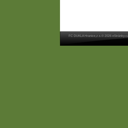
FC DUKLA Hranice,z.s.© 2026 eStránky.