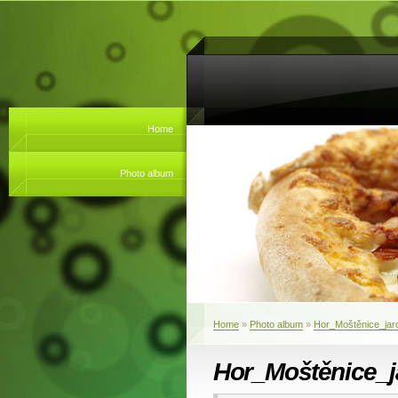
Home
Photo album
Home
»
Photo album
»
Hor_Moštěnice_jar
Hor_Moštěnice_j