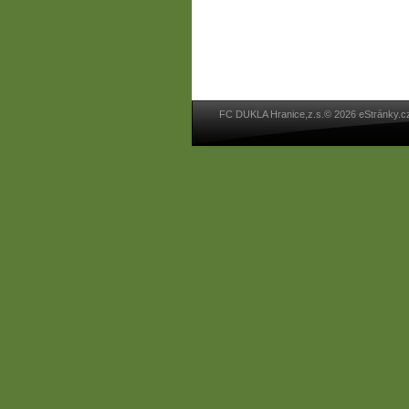
FC DUKLA Hranice,z.s.© 2026 eStránky.