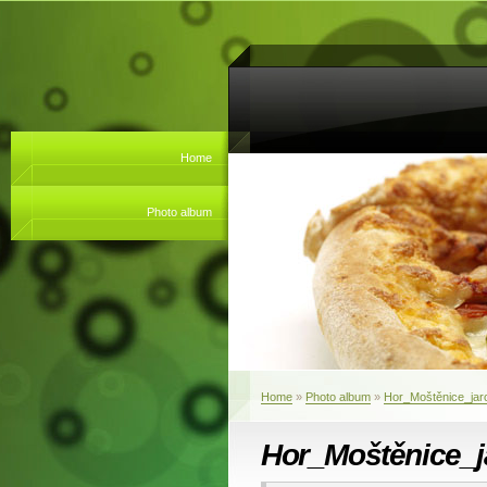
Home
Photo album
Home
»
Photo album
»
Hor_Moštěnice_jar
Hor_Moštěnice_j