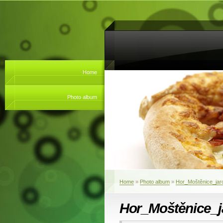
Home
Photo album
Home
»
Photo album
»
Hor_Moštěnice_jar
Hor_Moštěnice_j