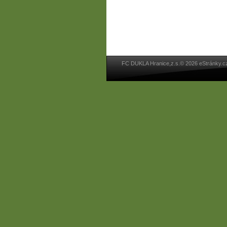
FC DUKLA Hranice,z.s.© 2026 eStránky.