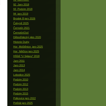
92_Jaro 2018
93_Podzim 2018
94_jaro 2019
Brodek B jaro 2026
Čekyně 2025
Černotín 2021
Černotín/Ústí
Dělostřelecký ples 2020
Historie Dukly
Hor_Moštěnice_jaro 2025
Hor_Nětčice jaro 2025
Hřiště "U Splavu" 2018
Jaro 2011
Jaro 2013
Jaro 2014
Lobodice 2025
Podzim 2010
Podzim 2012
Podzim 2013
Podzim 2015
Polkovice jaro 2022
Potštát jaro 2025