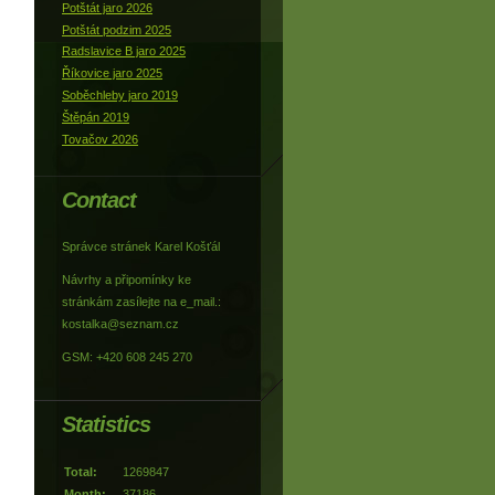
Potštát jaro 2026
Potštát podzim 2025
Radslavice B jaro 2025
Říkovice jaro 2025
Soběchleby jaro 2019
Štěpán 2019
Tovačov 2026
Contact
Správce stránek Karel Košťál
Návrhy a připomínky ke
stránkám zasílejte na e_mail.:
kostalka@seznam.cz
GSM: +420 608 245 270
Statistics
Total:
1269847
Month:
37186