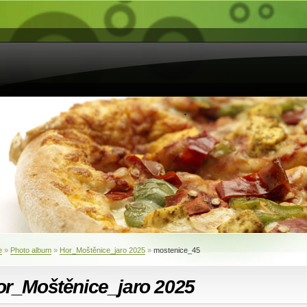
e
»
Photo album
»
Hor_Moštěnice_jaro 2025
»
mostenice_45
or_Moštěnice_jaro 2025