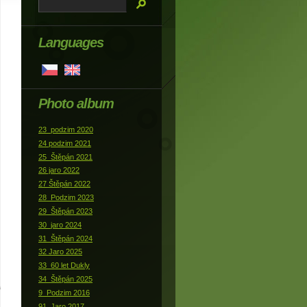
Languages
Photo album
23_podzim 2020
24 podzim 2021
25_Štěpán 2021
26 jaro 2022
27 Štěpán 2022
28_Podzim 2023
29_Štěpán 2023
30_jaro 2024
31_Štěpán 2024
32 Jaro 2025
33_60 let Dukly
34_Štěpán 2025
9_Podzim 2016
91_Jaro 2017