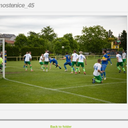
ostenice_45
Back to folder