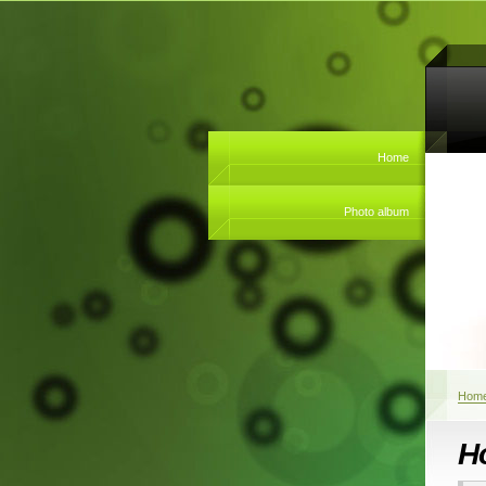
Home
Photo album
Hom
H