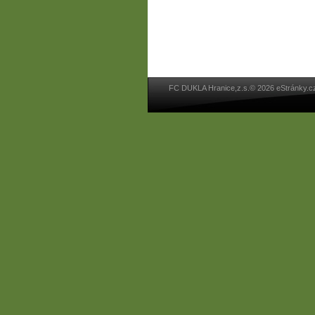
FC DUKLA Hranice,z.s.© 2026 eStránky.