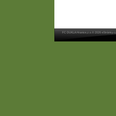
FC DUKLA Hranice,z.s.© 2026 eStránky.