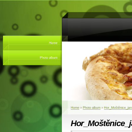
Home
Photo album
Home
»
Photo album
»
Hor_Moštěnice_jar
Hor_Moštěnice_j