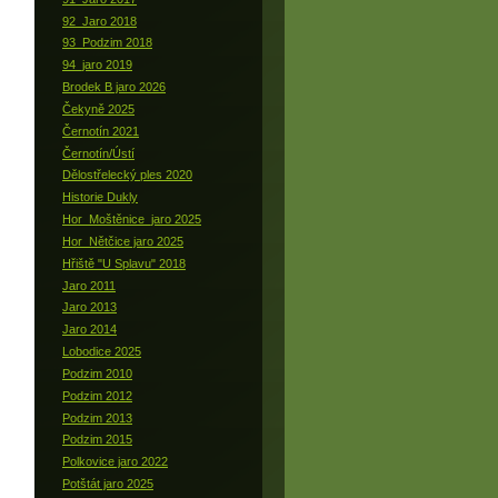
92_Jaro 2018
93_Podzim 2018
94_jaro 2019
Brodek B jaro 2026
Čekyně 2025
Černotín 2021
Černotín/Ústí
Dělostřelecký ples 2020
Historie Dukly
Hor_Moštěnice_jaro 2025
Hor_Nětčice jaro 2025
Hřiště "U Splavu" 2018
Jaro 2011
Jaro 2013
Jaro 2014
Lobodice 2025
Podzim 2010
Podzim 2012
Podzim 2013
Podzim 2015
Polkovice jaro 2022
Potštát jaro 2025