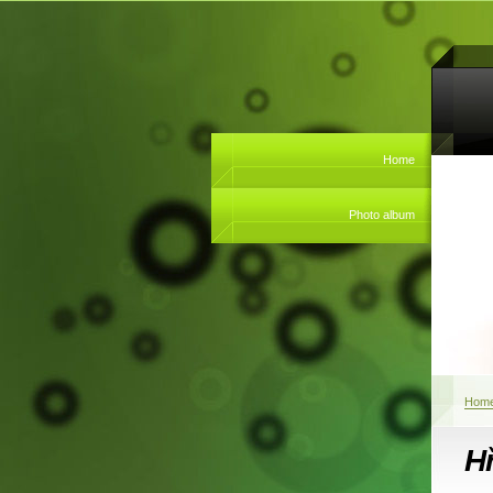
Home
Photo album
Hom
Hř