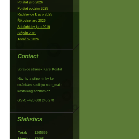
Potštát jaro 2026
Potštát podzim 2025
Radslavice B jaro 2025
Říkovice jaro 2025
Soběchleby jaro 2019
Štěpán 2019
Tovačov 2026
Contact
Správce stránek Karel Košťál
Návrhy a připomínky ke
stránkám zasílejte na e_mail.:
kostalka@seznam.cz
GSM: +420 608 245 270
Statistics
Total:
1265889
Month:
37095