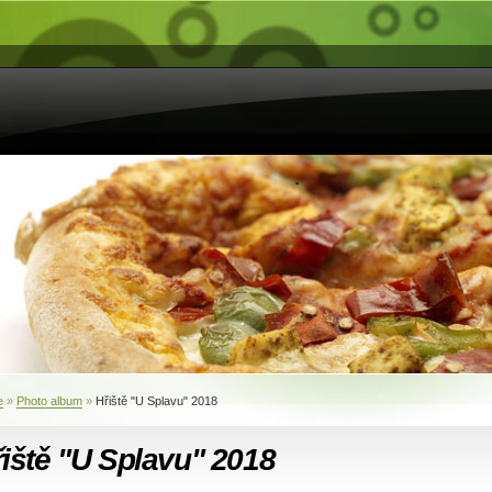
e
»
Photo album
»
Hřiště "U Splavu" 2018
iště "U Splavu" 2018