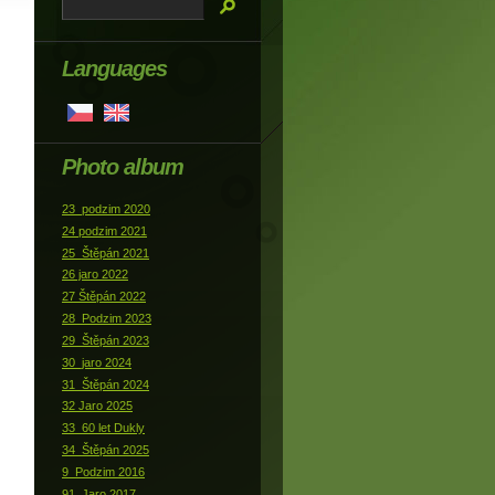
Languages
Photo album
23_podzim 2020
24 podzim 2021
25_Štěpán 2021
26 jaro 2022
27 Štěpán 2022
28_Podzim 2023
29_Štěpán 2023
30_jaro 2024
31_Štěpán 2024
32 Jaro 2025
33_60 let Dukly
34_Štěpán 2025
9_Podzim 2016
91_Jaro 2017