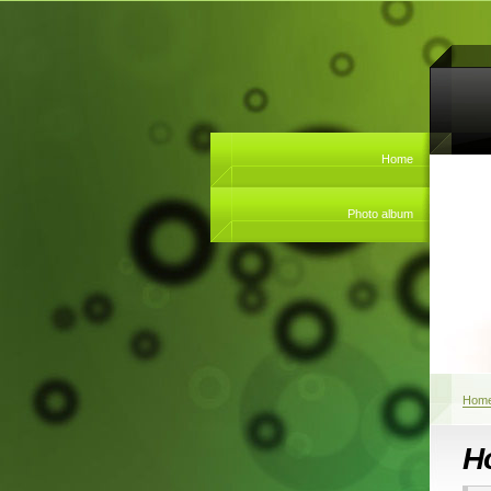
Home
Photo album
Hom
H