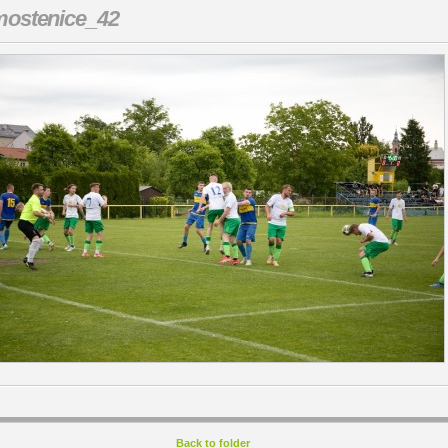
ostenice_42
Back to folder