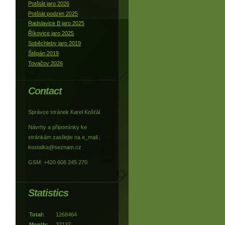
Potštát jaro 2026
Potštát podzim 2025
Radslavice B jaro 2025
Říkovice jaro 2025
Soběchleby jaro 2019
Štěpán 2019
Tovačov 2026
Contact
Správce stránek Karel Košťál
Návrhy a připomínky ke
stránkám zasílejte na e_mail.:
kostalka@seznam.cz
GSM: +420 608 245 270
Statistics
Total:
1268464
Month:
37137