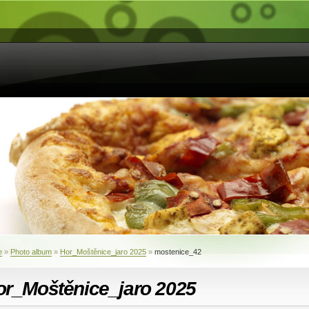
e
»
Photo album
»
Hor_Moštěnice_jaro 2025
»
mostenice_42
or_Moštěnice_jaro 2025