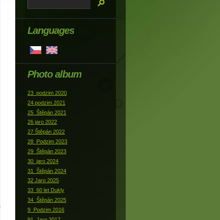
Languages
Photo album
23_podzim 2020
24 podzim 2021
25_Štěpán 2021
26 jaro 2022
27 Štěpán 2022
28_Podzim 2023
29_Štěpán 2023
30_jaro 2024
31_Štěpán 2024
32 Jaro 2025
33_60 let Dukly
34_Štěpán 2025
9_Podzim 2016
91_Jaro 2017