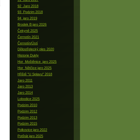
92_Jaro 2018
93_Podzim 2018
94_jaro 2019
Brodek B jaro 2026
Čekyně 2025
Černotín 2021
Černotín/Ústí
Dělostřelecký ples 2020
Historie Dukly
Hor_Moštěnice_jaro 2025
Hor_Nětčice jaro 2025
Hřiště "U Splavu" 2018
Jaro 2011
Jaro 2013
Jaro 2014
Lobodice 2025
Podzim 2010
Podzim 2012
Podzim 2013
Podzim 2015
Polkovice jaro 2022
Potštát jaro 2025