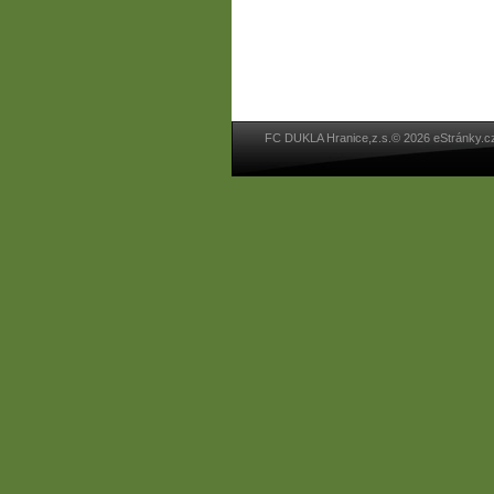
FC DUKLA Hranice,z.s.© 2026 eStránky.