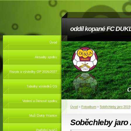
oddíl kopané FC DUKL
Úvod
Aktuality spolku
Rozpis a výsledky OP 2026/2027
Tabulky výsledků OS
Vedení a členové spolku
Úvod
»
Fotoalbum
»
Soběchleby jaro 2019
Muži Dukly Hranice
Soběchleby jaro
Pojištění hráčů