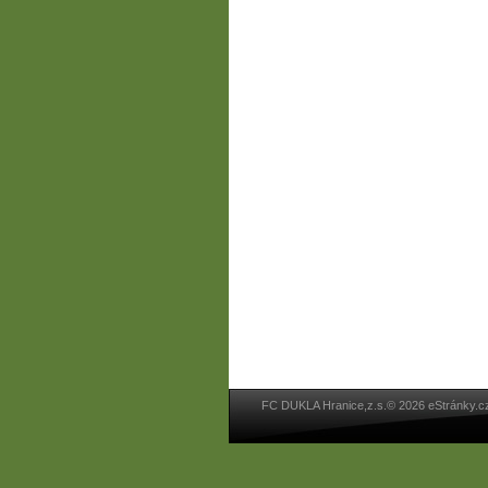
FC DUKLA Hranice,z.s.© 2026 eStránky.