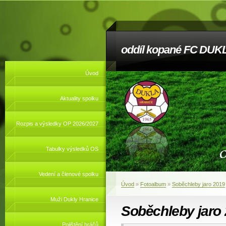
oddíl kopané FC DUKL
Úvod
Aktuality spolku
Rozpis a výsledky OP 2026/2027
Tabulky výsledků OS
Vedení a členové spolku
Úvod
»
Fotoalbum
»
Soběchleby jaro 2019
Muži Dukly Hranice
Soběchleby jaro
Pojištění hráčů