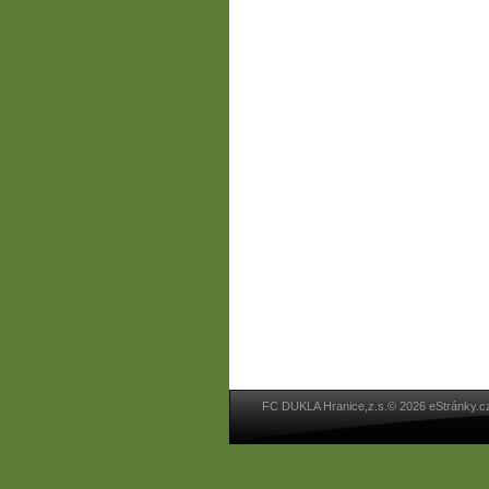
FC DUKLA Hranice,z.s.© 2026 eStránky.