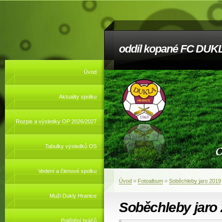
oddíl kopané FC DUKL
Úvod
Aktuality spolku
Rozpis a výsledky OP 2026/2027
Tabulky výsledků OS
Vedení a členové spolku
Úvod
»
Fotoalbum
»
Soběchleby jaro 2019
Muži Dukly Hranice
Soběchleby jaro
Pojištění hráčů