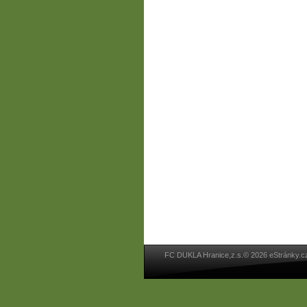
FC DUKLA Hranice,z.s.© 2026 eStránky.