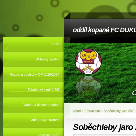
oddíl kopané FC DUKL
Úvod
Aktuality spolku
Rozpis a výsledky OP 2026/2027
Tabulky výsledků OS
Vedení a členové spolku
Úvod
»
Fotoalbum
»
Soběchleby jaro 2019
Muži Dukly Hranice
Soběchleby jaro
Pojištění hráčů