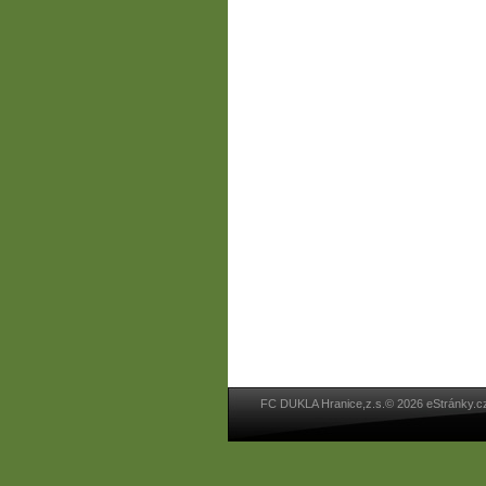
FC DUKLA Hranice,z.s.© 2026 eStránky.