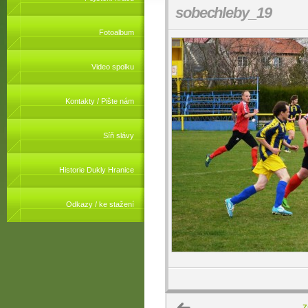
sobechleby_19
Fotoalbum
Video spolku
Kontakty / Pište nám
Síň slávy
Historie Dukly Hranice
Odkazy / ke stažení
Z