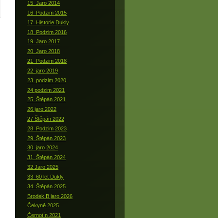
15_Jaro 2014
16_Podzim 2015
17_Historie Dukly
18_Podzim 2016
19_Jaro 2017
20_Jaro 2018
21_Podzim 2018
22_jaro 2019
23_podzim 2020
24 podzim 2021
25_Štěpán 2021
26 jaro 2022
27 Štěpán 2022
28_Podzim 2023
29_Štěpán 2023
30_jaro 2024
31_Štěpán 2024
32 Jaro 2025
33_60 let Dukly
34_Štěpán 2025
Brodek B jaro 2026
Čekyně 2025
Černotín 2021