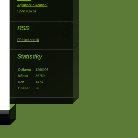
Aquapark a koupání
Sport v okolí
RSS
Přehled zdrojů
Statistiky
Celkem:
1266095
Měsíc:
36759
Den:
1474
Online:
26