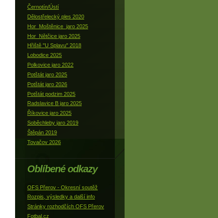
Černotín/Ústí
Dělostřelecký ples 2020
Hor_Moštěnice_jaro 2025
Hor_Nětčice jaro 2025
Hřiště "U Splavu" 2018
Lobodice 2025
Polkovice jaro 2022
Potštát jaro 2025
Potštát jaro 2026
Potštát podzim 2025
Radslavice B jaro 2025
Říkovice jaro 2025
Soběchleby jaro 2019
Štěpán 2019
Tovačov 2026
Oblíbené odkazy
OFS Přerov - Okresní soutěž
Rozpis, výsledky a další info
Stránky rozhodčích OFS Přerov
Fotbal.cz