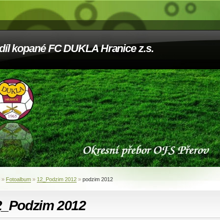
díl kopané FC DUKLA Hranice z.s.
»
Fotoalbum
»
12_Podzim 2012
»
podzim 2012
2_Podzim 2012