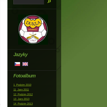
Jazyky
Fotoalbum
1_Podzim 2010
11_Jaro 2011
12_Podzim 2012
13_Jaro 2013
14_Podzim 2013