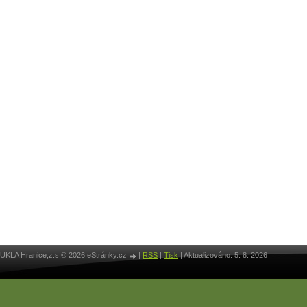
UKLA Hranice,z.s.© 2026 eStránky.cz
|
RSS
|
Tisk
|
Aktualizováno: 5. 8. 2026