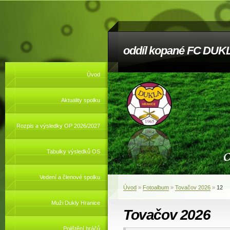
oddíl kopané FC DUKL
Úvod
Aktuality spolku
Rozpis a výsledky OP 2026/2027
Tabulky výsledků OS
Vedení a členové spolku
Úvod
»
Fotoalbum
»
Tovačov 2026
»
12
Muži Dukly Hranice
Tovačov 2026
Pojištění hráčů