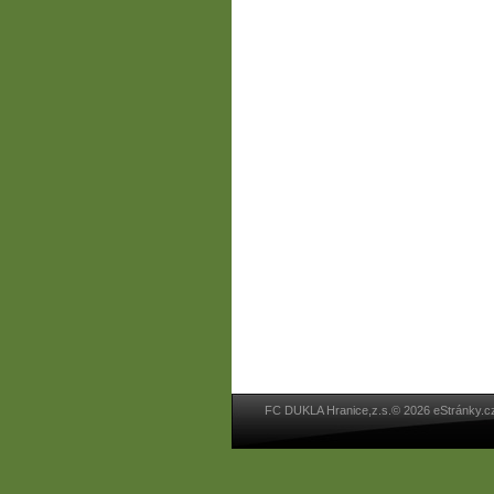
FC DUKLA Hranice,z.s.© 2026 eStránky.