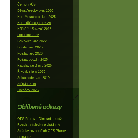
Černotín/Ústí
Dělostřelecký ples 2020
Hor_Moštěnice_jaro 2025
Hor_Nětčice jaro 2025
Hřiště "U Splavu" 2018
Lobodice 2025
Polkovice jaro 2022
Potštát jaro 2025
Potštát jaro 2026
Potštát podzim 2025
Radslavice B jaro 2025
Říkovice jaro 2025
Soběchleby jaro 2019
Štěpán 2019
Tovačov 2026
Oblíbené odkazy
OFS Přerov - Okresní soutěž
Rozpis, výsledky a další info
Stránky rozhodčích OFS Přerov
Fotbal.cz