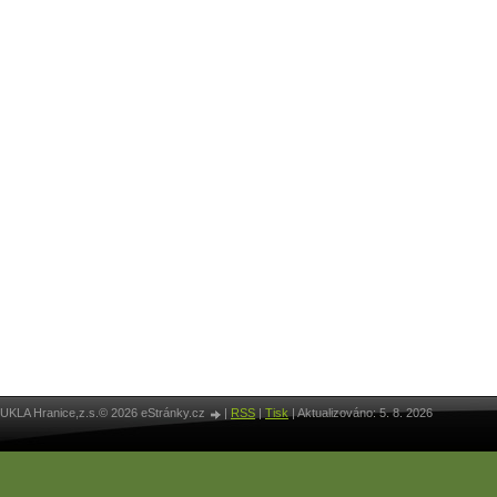
UKLA Hranice,z.s.© 2026 eStránky.cz
|
RSS
|
Tisk
|
Aktualizováno: 5. 8. 2026