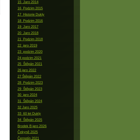
15_Jaro 2014
16_Podzim 2015
17_Historie Dukly
18_Podzim 2016
19_Jaro 2017
20_Jaro 2018
21_Podzim 2018
22_jaro 2019
23_podzim 2020
24 podzim 2021
25_Štěpán 2021
26 jaro 2022
27 Štěpán 2022
28_Podzim 2023
29_Štěpán 2023
30_jaro 2024
31_Štěpán 2024
32 Jaro 2025
33_60 let Dukly
34_Štěpán 2025
Brodek B jaro 2026
Čekyně 2025
Černotín 2021