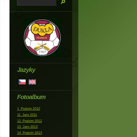
Jazyky
Fotoalbum
1_Podzim 2010
11_Jaro 2011
12_Podzim 2012
13_Jaro 2013
14_Podzim 2013