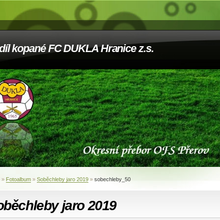
díl kopané FC DUKLA Hranice z.s.
»
Fotoalbum
»
Soběchleby jaro 2019
»
sobechleby_50
oběchleby jaro 2019