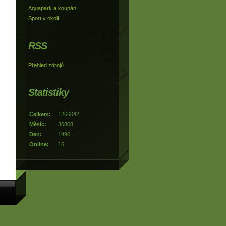
Aquapark a koupání
Sport v okolí
RSS
Přehled zdrojů
Statistiky
Celkem:
1266042
Měsíc:
36808
Den:
1490
Online:
16