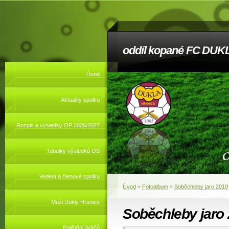
oddíl kopané FC DUKL
Úvod
Aktuality spolku
Rozpis a výsledky OP 2026/2027
Tabulky výsledků OS
Vedení a členové spolku
Úvod
»
Fotoalbum
»
Soběchleby jaro 2019
Muži Dukly Hranice
Soběchleby jaro
Pojištění hráčů