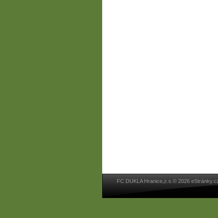
FC DUKLA Hranice,z.s.© 2026 eStránky.