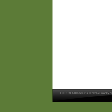
FC DUKLA Hranice,z.s.© 2026 eStránky.