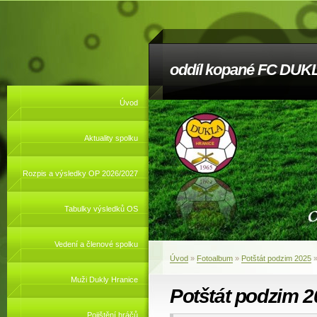
oddíl kopané FC DUKL
Úvod
Aktuality spolku
Rozpis a výsledky OP 2026/2027
Tabulky výsledků OS
Vedení a členové spolku
Úvod
»
Fotoalbum
»
Potštát podzim 2025
Muži Dukly Hranice
Potštát podzim 2
Pojištění hráčů