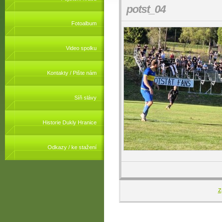
potst_04
Fotoalbum
Video spolku
Kontakty / Pište nám
Síň slávy
Historie Dukly Hranice
Odkazy / ke stažení
Z