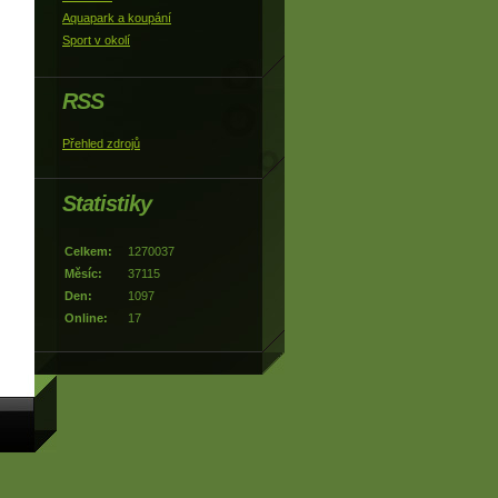
Aquapark a koupání
Sport v okolí
RSS
Přehled zdrojů
Statistiky
Celkem:
1270037
Měsíc:
37115
Den:
1097
Online:
17