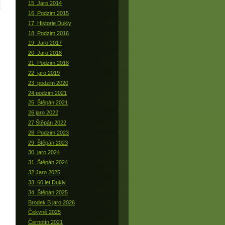
15_Jaro 2014
16_Podzim 2015
17_Historie Dukly
18_Podzim 2016
19_Jaro 2017
20_Jaro 2018
21_Podzim 2018
22_jaro 2019
23_podzim 2020
24 podzim 2021
25_Štěpán 2021
26 jaro 2022
27 Štěpán 2022
28_Podzim 2023
29_Štěpán 2023
30_jaro 2024
31_Štěpán 2024
32 Jaro 2025
33_60 let Dukly
34_Štěpán 2025
Brodek B jaro 2026
Čekyně 2025
Černotín 2021