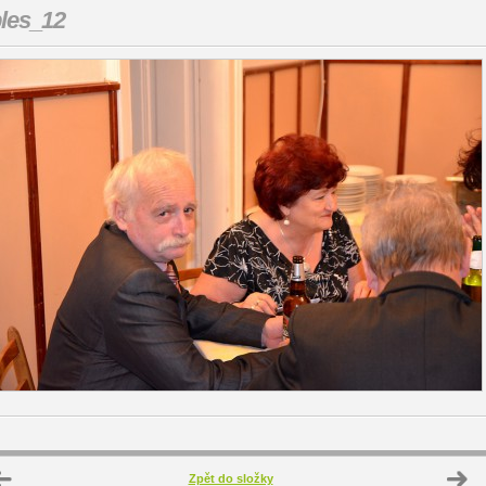
les_12
Zpět do složky