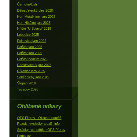
Černotín/Ústí
Dělostřelecký ples 2020
Hor_Moštěnice_jaro 2025
Hor_Nětčice jaro 2025
Hřiště "U Splavu" 2018
Lobodice 2025
Polkovice jaro 2022
Potštát jaro 2025
Potštát jaro 2026
Potštát podzim 2025
Radslavice B jaro 2025
Říkovice jaro 2025
Soběchleby jaro 2019
Štěpán 2019
Tovačov 2026
Oblíbené odkazy
OFS Přerov - Okresní soutěž
Rozpis, výsledky a další info
Stránky rozhodčích OFS Přerov
Fotbal.cz