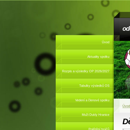
od
Úvod
Aktuality spolku
Rozpis a výsledky OP 2026/2027
Tabulky výsledků OS
Vedení a členové spolku
Úvod
Muži Dukly Hranice
Dě
Pojištění hráčů