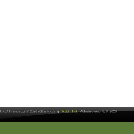
UKLA Hranice,z.s.© 2026 eStránky.cz
|
RSS
|
Tisk
|
Aktualizováno: 8. 8. 2026