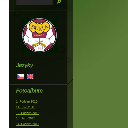
Jazyky
Fotoalbum
1_Podzim 2010
11_Jaro 2011
12_Podzim 2012
13_Jaro 2013
14_Podzim 2013