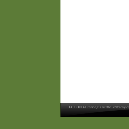
FC DUKLA Hranice,z.s.© 2026 eStránky.