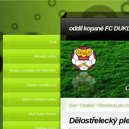
oddíl kopané FC DUKL
Úvod
Aktuality spolku
Rozpis a výsledky OP 2026/2027
Tabulky výsledků OS
Vedení a členové spolku
Úvod
»
Fotoalbum
»
Dělostřelecký ples 20
Muži Dukly Hranice
Dělostřelecký pl
Pojištění hráčů