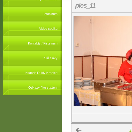
ples_11
Fotoalbum
Video spolku
Kontakty / Pište nám
Síň slávy
Historie Dukly Hranice
Odkazy / ke stažení
Z