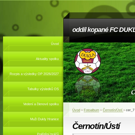
oddíl kopané FC DUKL
Úvod
Aktuality spolku
Rozpis a výsledky OP 2026/2027
Tabulky výsledků OS
Vedení a členové spolku
Úvod
»
Fotoalbum
»
Černotín/Ústí
»
cer_7
Muži Dukly Hranice
Černotín/Ústí
Pojištění hráčů