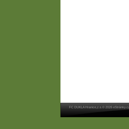
FC DUKLA Hranice,z.s.© 2026 eStránky.