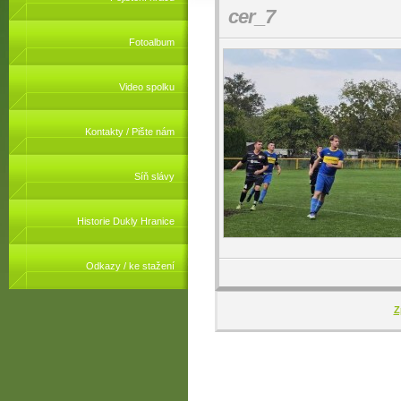
cer_7
Fotoalbum
Video spolku
Kontakty / Pište nám
Síň slávy
Historie Dukly Hranice
Odkazy / ke stažení
Z