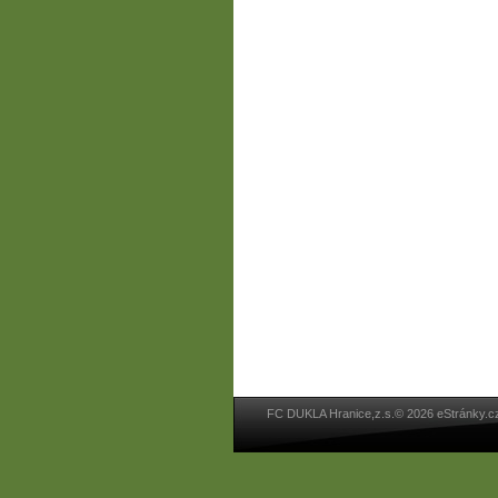
FC DUKLA Hranice,z.s.© 2026 eStránky.