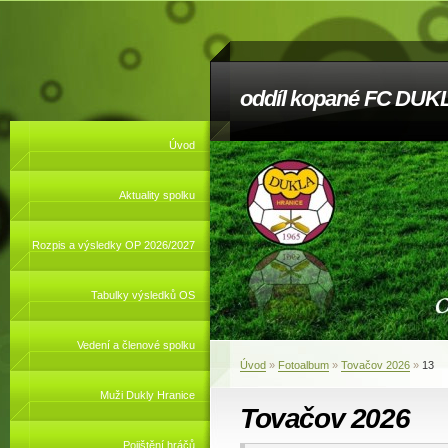
oddíl kopané FC DUKL
Úvod
Aktuality spolku
Rozpis a výsledky OP 2026/2027
Tabulky výsledků OS
Vedení a členové spolku
Úvod
»
Fotoalbum
»
Tovačov 2026
»
13
Muži Dukly Hranice
Tovačov 2026
Pojištění hráčů